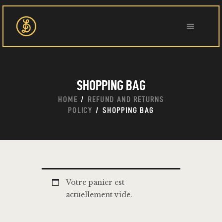
ACCUEIL
SHOPPING BAG
QUI SOMMES-NOUS?
ÉVÉNEMENTS
HOME
REFUND AND RETURNS
POLICY
SHOPPING BAG
NOUVELLES
RÉSERVATIONS
CONTACT
Votre panier est
actuellement vide.