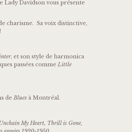
e Lady Davidson vous présente
de charisme. Sa voix distinctive,
!
inter
, et son style de harmonica
ques passées comme
Little
ns de
Blues
à Montréal.
Unchain My Heart, Thrill is Gone,
des années 1920-1950
.