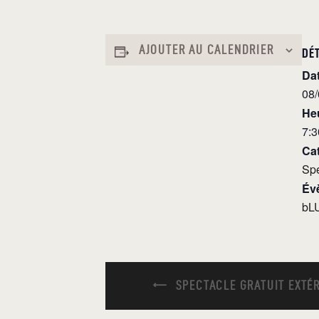
AJOUTER AU CALENDRIER
DÉ
Dat
08
Heu
7:
Ca
Sp
Év
bL
SPECTACLE GRATUIT EXTÉR