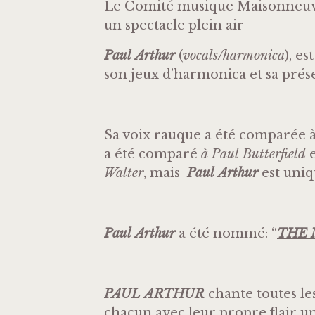
Le Comité musique Maisonneuve 
un spectacle plein air
Paul Arthur
(
vocals/harmonica
), e
son jeux d’harmonica et sa prése
Sa voix rauque a été comparée 
a été comparé
à Paul Butterfield
e
Walter
, mais
Paul Arthur
est uniq
Paul Arthur
a été nommé: “
THE 
PAUL ARTHUR
chante toutes l
chacun avec leur propre flair u