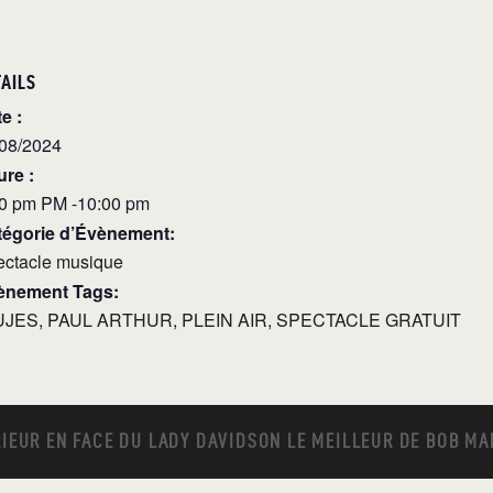
TAILS
e :
/08/2024
re :
30 pm PM -10:00 pm
tégorie d’Évènement:
ectacle musique
ènement Tags:
UJES
,
PAUL ARTHUR
,
PLEIN AIR
,
SPECTACLE GRATUIT
IEUR EN FACE DU LADY DAVIDSON LE MEILLEUR DE BOB MA