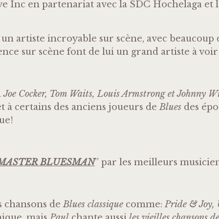
Inc en partenariat avec la SDC Hochelaga et l
st un artiste incroyable sur scène, avec beaucoup 
nce sur scène font de lui un grand artiste à voir
à
Joe Cocker, Tom Waits, Louis Armstrong et Johnny W
t à certains des anciens joueurs de
Blues
des épo
ue!
MASTER BLUESMAN
” par les meilleurs musicie
es chansons de
Blues classique
comme:
Pride & Joy, 
nique, mais
Paul
chante aussi
les vieilles chansons 