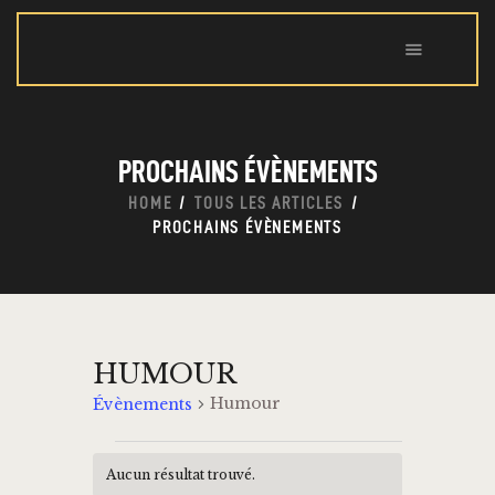
ACCUEIL
PROCHAINS ÉVÈNEMENTS
QUI SOMMES-NOUS?
HOME
TOUS LES ARTICLES
ÉVÉNEMENTS
PROCHAINS ÉVÈNEMENTS
NOUVELLES
RÉSERVATIONS
CONTACT
HUMOUR
Humour
Évènements
Aucun résultat trouvé.
N