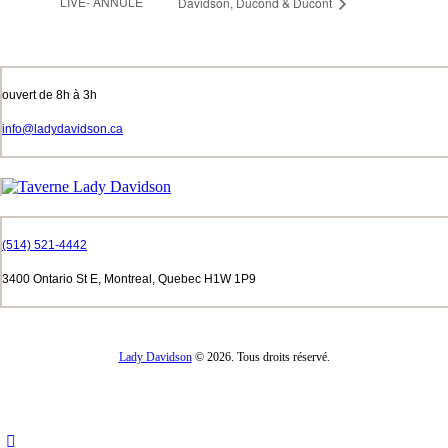
LIVE- ANNULÉ
Davidson, Ducond & Ducont
ouvert de 8h à 3h
info@ladydavidson.ca
(514) 521-4442
3400 Ontario St E, Montreal, Quebec H1W 1P9
Lady Davidson
© 2026. Tous droits réservé.