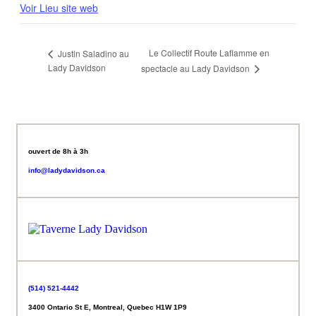
Voir Lieu site web
Le Collectif Route Laflamme en
Justin Saladino au
Lady Davidson
spectacle au Lady Davidson
ouvert de 8h à 3h
info@ladydavidson.ca
(514) 521-4442
3400 Ontario St E, Montreal, Quebec H1W 1P9