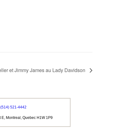
eller et Jimmy James au Lady Davidson
(514) 521-4442
t E, Montreal, Quebec H1W 1P9