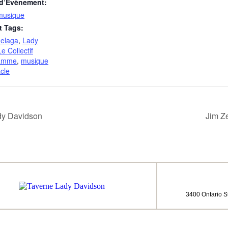
 d’Évènement:
musique
 Tags:
elaga
,
Lady
Le Collectif
lamme
,
musique
cle
dy Davidson
Jim Z
3400 Ontario S