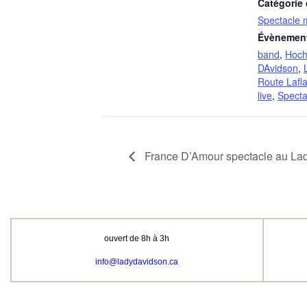
Catégorie
Spectacle 
Évènement
band
,
Hoch
DAvidson
,
Route Laf
live
,
Specta
France D’Amour spectacle au La
ouvert de 8h à 3h
info@ladydavidson.ca