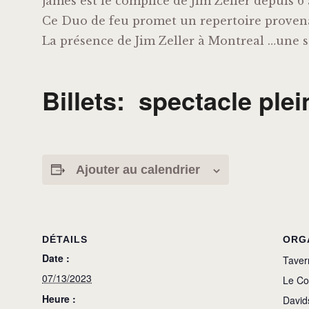
James est le complice de Jim Zeller depuis 6 
Ce Duo de feu promet un repertoire provenan
La présence de Jim Zeller à Montreal …une s
Billets: spectacle plein
Ajouter au calendrier
DÉTAILS
ORG
Date :
Taver
07/13/2023
Le Co
Heure :
David