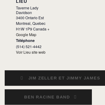
LIEU
Taverne Lady
Davidson
3400 Ontario Est
Montreal
,
Quebec
H1W 1P9
Canada
+
Google Map
Téléphone
(514) 521-4442
Voir Lieu site web
JIM ZELLER ET JIMMY JAMES
BEN RACINE BAND