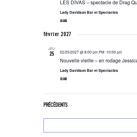
LES DIVAS – spectacle de Drag Q
e
z
Lady Davidson Bar et Spectacles
u
30.00$
n
février 2027
e
d
JEU
a
02/25/2027 @ 8:00 pm
PM -
10:00 pm
25
Nouvelle vieille – en rodage Jessi
t
e
Lady Davidson Bar et Spectacles
.
25.00$
ÉVÈNEMENTS
PRÉCÉDENTS