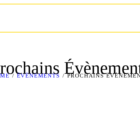
ACCUEIL
QUI SOMMES-NOUS?
ÉVÉNEMENTS
NOUVELLES
RÉSERVATIONS
CONTACT
rochains Évènemen
OME
ÉVÈNEMENTS
PROCHAINS ÉVÈNEME