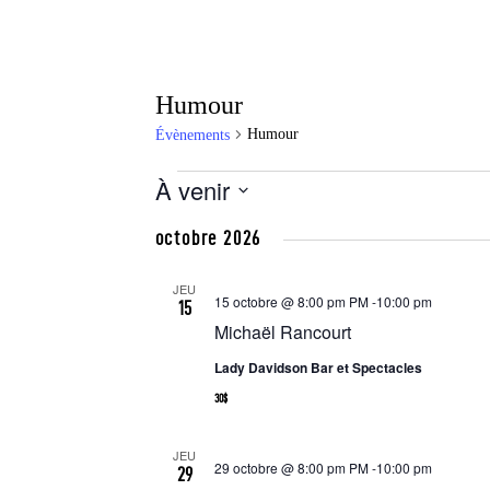
Humour
Humour
Évènements
À venir
S
octobre 2026
é
l
JEU
15 octobre @ 8:00 pm
PM -
10:00 pm
e
15
Michaël Rancourt
c
t
Lady Davidson Bar et Spectacles
i
30$
o
n
JEU
29 octobre @ 8:00 pm
PM -
10:00 pm
29
n