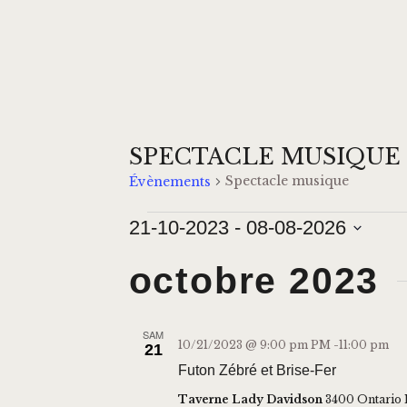
SPECTACLE MUSIQUE
Spectacle musique
Évènements
21-10-2023
 - 
08-08-2026
S
octobre 2023
é
l
e
SAM
10/21/2023 @ 9:00 pm
PM -
11:00 pm
21
c
Futon Zébré et Brise-Fer
t
Taverne Lady Davidson
3400 Ontario 