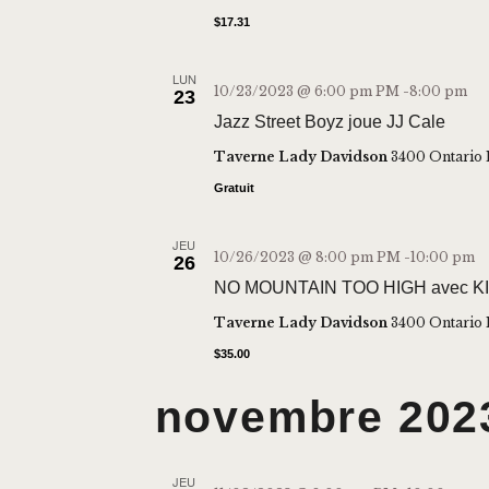
i
$17.31
o
n
LUN
10/23/2023 @ 6:00 pm
PM -
8:00 pm
23
n
Jazz Street Boyz joue JJ Cale
e
Taverne Lady Davidson
3400 Ontario 
z
Gratuit
u
n
JEU
e
10/26/2023 @ 8:00 pm
PM -
10:00 pm
26
NO MOUNTAIN TOO HIGH avec 
d
a
Taverne Lady Davidson
3400 Ontario 
t
$35.00
e
novembre 202
.
JEU