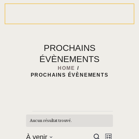
ACCUEIL
PROCHAINS
QUI SOMMES-NOUS?
ÉVÈNEMENTS
ÉVÉNEMENTS
HOME
NOUVELLES
PROCHAINS ÉVÈNEMENTS
RÉSERVATIONS
CONTACT
Aucun résultat trouvé.
N
o
t
N
R
À venir
R
i